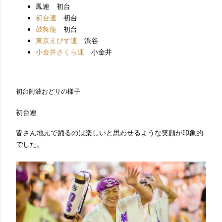
鳳連 初台
初台連
初台
鼓舞龍
初台
東京えびす連
渋谷
小金井さくら連
小金井
初台阿波おどりの様子
初台連
皆さん地元で踊るのは楽しいと思わせるような笑顔が印象的
でした。