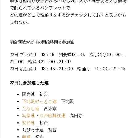
最後は輪踊りが行われるのでお気に入りの連がある方は会場
で配られているパンフレットで
どの連がどこで輪踊りをするかチェックしておくと良いかも
しれない。
初台阿波おどりの開始時間と参加連
22日 プレ踊り 18：15 開会式18：45 流し踊り19：00～
21：00 輪踊り21：00～21：15
23日 流し踊り 18：45～21：00 輪踊り 21：00～21：15
22日に参加連した連
陽光連 初台
下北沢やっとこ連
下北沢
たなし連
西東京
写楽連
・
江戸歌舞伎連
高円寺
初台連
初台
ちびっ子連 初台
藤連
初台