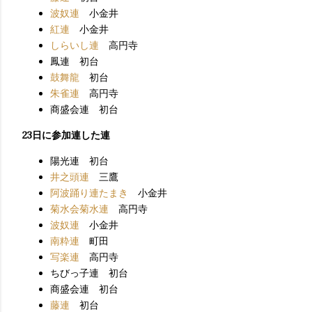
波奴連
小金井
紅連
小金井
しらいし連
高円寺
鳳連 初台
鼓舞龍
初台
朱雀連
高円寺
商盛会連 初台
23日に参加連した連
陽光連 初台
井之頭連
三鷹
阿波踊り連たまき
小金井
菊水会菊水連
高円寺
波奴連
小金井
南粋連
町田
写楽連
高円寺
ちびっ子連 初台
商盛会連 初台
藤連
初台