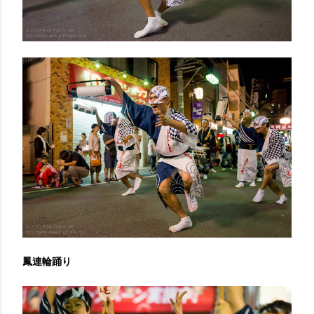
鳳連輪踊り