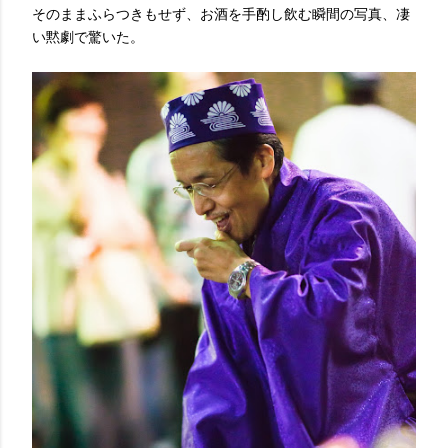
そのままふらつきもせず、お酒を手酌し飲む瞬間の写真、凄
い黙劇で驚いた。