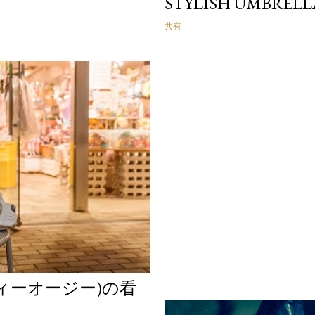
STYLISH UMBR
共有
ディーオージー)の看