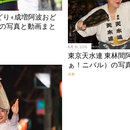
どり+成増阿波おど
りの写真と動画まと
8月 19, 2015
東京天水連 東林間
ぁ！ニバル）の写
共有