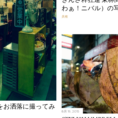
わぁ！ニバル）の
共有
をお洒落に撮ってみ
8月 19, 2015