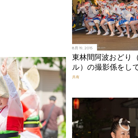
8月 19, 2015
東林間阿波おどり
ル）の撮影係をし
共有