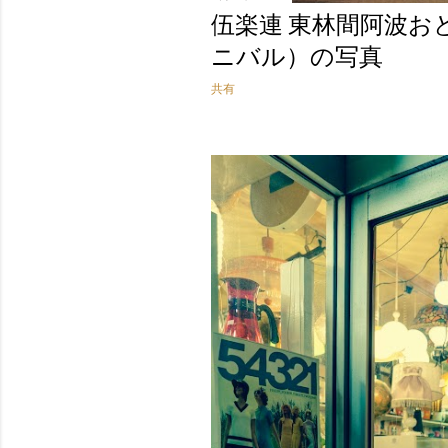
伍楽連 東林間阿波お
ニバル）の写真
共有