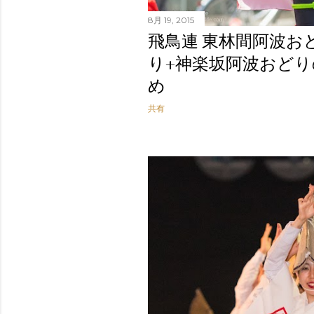
8月 19, 2015
飛鳥連 東林間阿波お
り+神楽坂阿波おど
め
共有