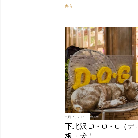
共有
8月 19, 2015
下北沢 D・O・G（
板・犬！