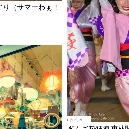
どり（サマーわぁ！
8月 19, 2015
ぎんざ粋狂連 東林