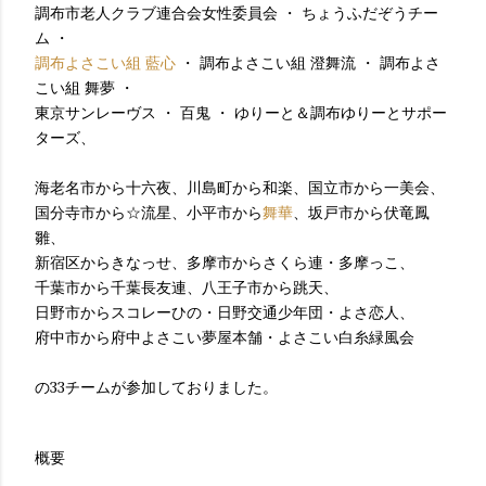
調布市老人クラブ連合会女性委員会 ・ ちょうふだぞうチー
ム ・
調布よさこい組 藍心
・ 調布よさこい組 澄舞流 ・ 調布よさ
こい組 舞夢 ・
東京サンレーヴス ・ 百鬼 ・ ゆりーと＆調布ゆりーとサポー
ターズ、
海老名市から十六夜、川島町から和楽、国立市から一美会、
国分寺市から☆流星、小平市から
舞華
、坂戸市から伏竜鳳
雛、
新宿区からきなっせ、多摩市からさくら連・多摩っこ、
千葉市から千葉長友連、八王子市から跳天、
日野市からスコレーひの・日野交通少年団・よさ恋人、
府中市から府中よさこい夢屋本舗・よさこい白糸緑風会
の33チームが参加しておりました。
概要