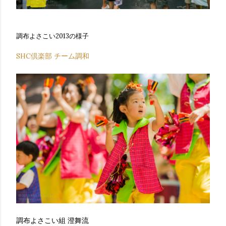
調布よさこい2013の様子
SHC倶楽部 チーム調和
調布よさこい組 澄舞流