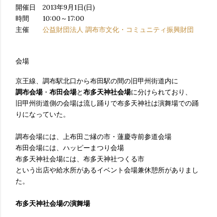
開催日 2013年9月1日(日)
時間 10:00～17:00
主催
公益財団法人 調布市文化・コミュニティ振興財団
会場
京王線、調布駅北口から布田駅の間の旧甲州街道内に
調布会場
・
布田会場
と
布多天神社会場
に分けられており、
旧甲州街道側の会場は流し踊りで布多天神社は演舞場での踊
りになっていた。
調布会場には、上布田ご縁の市・蓮慶寺前参道会場
布田会場には、ハッピーまつり会場
布多天神社会場には、布多天神社つくる市
という出店や給水所があるイベント会場兼休憩所がありまし
た。
布多天神社会場の演舞場