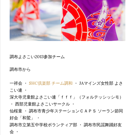
調布よさこい2013参加チーム
調布市から
一祥会 ・
SHC倶楽部 チーム調和
・ JAマインズ女性部 よさ
こい連 ・
深大寺児童館よさこい連「ｆｆｆ」（フォルテッシッシモ）
・ 西部児童館よさこいサークル ・
仙桜童 ・ 調布市青少年ステーションＣＡＰＳ ソーラン節同
好会「和鷲」 ・
調布市立第五中学校ボランティア部 ・ 調布市民謡舞踊好友
会 ・