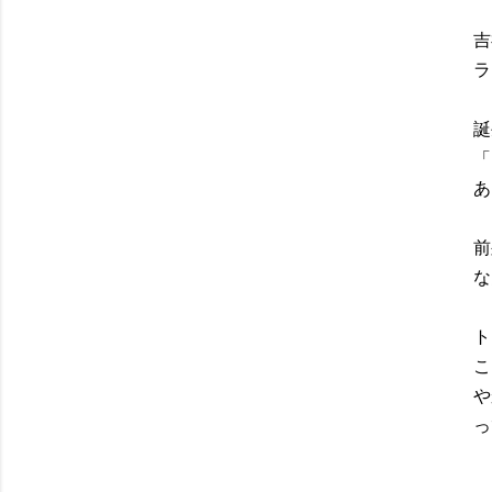
吉
ラ
誕
「
あ
前
な
ト
こ
や
っ