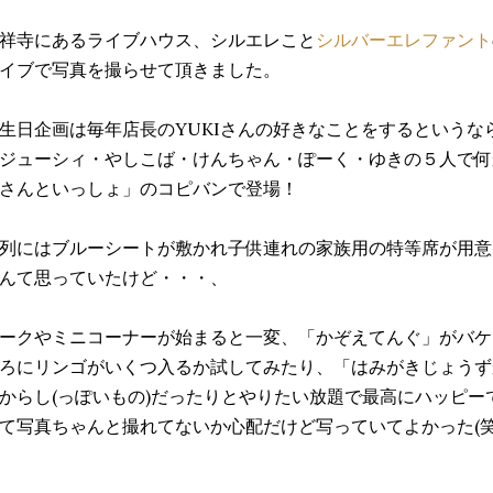
祥寺にあるライブハウス、シルエレこと
シルバーエレファント
イブで写真を撮らせて頂きました。
生日企画は毎年店長のYUKIさんの好きなことをするというな
ジューシィ・やしこば・けんちゃん・ぽーく・ゆきの５人で何
さんといっしょ」のコピバンで登場！
列にはブルーシートが敷かれ子供連れの家族用の特等席が用意
んて思っていたけど・・・、
ークやミニコーナーが始まると一変、「かぞえてんぐ」がバケ
ろにリンゴがいくつ入るか試してみたり、「はみがきじょうず
からし(っぽいもの)だったりとやりたい放題で最高にハッピ
て写真ちゃんと撮れてないか心配だけど写っていてよかった(