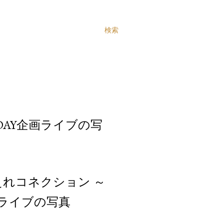
検索
DAY企画ライブの写
ts しるえれコネクション ～
したライブの写真