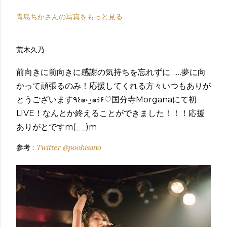
青島ちかさんの写真をもっと見る
荒木久乃
前向きに前向きに感謝の気持ちを忘れずに……夢に向
かって頑張るのみ！応援してくれる方々いつもありが
とうございます٩꒰๑• ̫•๑꒱۶♡国分寺Morganaにて初
LIVE！なんとか終えることができました！！！応援
ありがとですm(_ _)m
参考 :
Twitter @poohisano