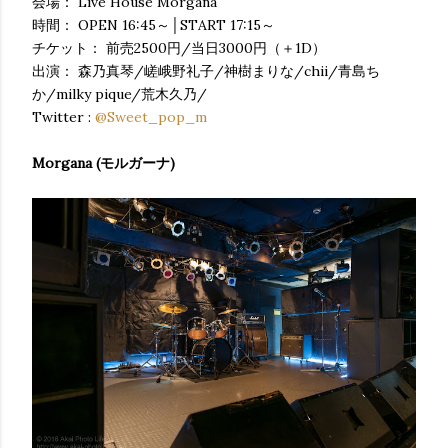
会場： Live House Morgana
時間： OPEN 16:45～│START 17:15～
チケット： 前売2500円/当日3000円（＋1D）
出演： 森乃真琴/嵯峨野礼子/神樹まりな/chii/青島ち
か/milky pique/荒木久乃/
Twitter :
@Sweet_pop_m
Morgana (モルガーナ)