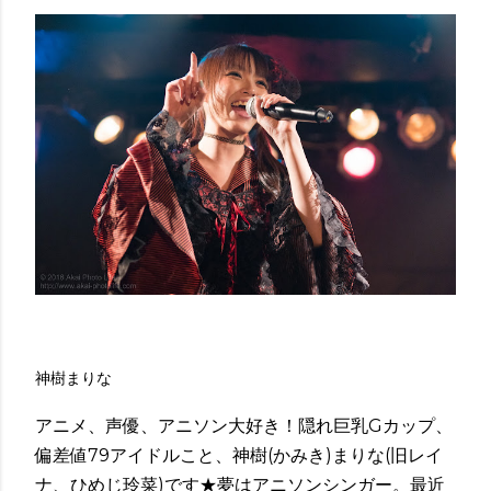
神樹まりな
アニメ、声優、アニソン大好き！隠れ巨乳Gカップ、
偏差値79アイドルこと、神樹(かみき)まりな(旧レイ
ナ、ひめじ玲菜)です★夢はアニソンシンガー。最近