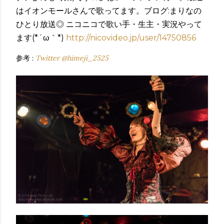
はイオンモールさんで歌ってます。ブログ:まりなの
ひとり放送◎ ニコニコで歌い手・生主・実況やって
ます(*´ω｀*)
http://nicovideo.jp/user/14750856
参考 :
Twitter @himeji_2525