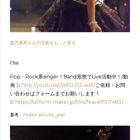
森乃真琴さんの写真をもっと見る
Chii
Pop・Rock系singer！Band形態でLive活動中！/動
画 ▷
http://youtu.be/Wf5L512-4oE/
ご依頼・お問
い合わせはフォームまでお願いします！
▷
https://ssl.form-mailer.jp/fms/feaceff3174831
参考 :
Twitter @ccchii_pop