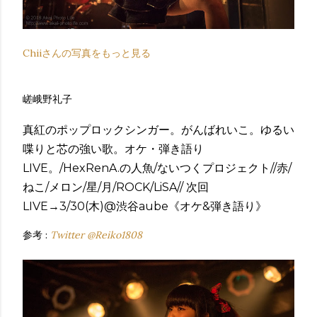
Chiiさんの写真をもっと見る
嵯峨野礼子
真紅のポップロックシンガー。がんばれいこ。ゆるい
喋りと芯の強い歌。オケ・弾き語り
LIVE。/HexRenA.の人魚/ないつくプロジェクト//赤/
ねこ/メロン/星/月/ROCK/LiSA// 次回
LIVE→3/30(木)@渋谷aube《オケ&弾き語り》
参考 :
Twitter @Reiko1808