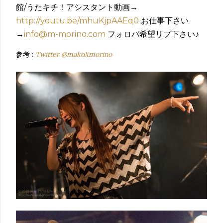
館/うたキチ！アシスタント動画→
http://youtu.be/mhuKjpAAEq0
お仕事下さい
→
info@m-morino.com
フォロバ希望リプ下さい♪
参考 :
Twitter @makoXmorino