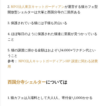
2.
NPO法人東京キャットガーディアン
が運営する猫カフェ型
開放型シェルターは大塚と西国分寺の二箇所ある
3. 保護されている猫には子猫も沢山いる
4. ほぼ毎日のように保護された猫達に里親が見つかっている
こと
5. 猫の譲渡に掛かる金額はおよそ\34.000+ワクチン代とい
うこと
参考：
NPO法人キャットガーディアンHP 譲渡に関わる諸費
用
西国分寺シェルター
については
1. 猫カフェは入場料として大人1人、寄付金\1,000かかる