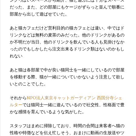
だった、また、どの部屋にもケージがずらっと並んで順番に
部屋から出して遊ばせていた。
あと猫カフェだけど営利目的の猫カフェとは違い、中ではド
リンクなどは無料の麦茶のみだった。他のドリンクがあるの
か不明だが当日、他のドリンクを飲んでいる人も見掛けなか
ったのでもしかしたら注文出来るドリンク類はないのかもし
れない
あと猫は各部屋で中が良い猫同士を一緒にしているので部屋
を移動する際、猫が一緒についていかないよう注意して欲し
いとのことでした。
それから
NPO法人東京キャットガーディアン
西国分寺シェ
ルター
では猫同士一緒に遊んでいるので社交性、性格面で豊
かな感情を育んでいるような気がした。
スタッフはまめに掃除しており、時間の合間は来客者へ猫の
性格や特徴などを伝え忙しそう、おまけに動画の生放送やツ