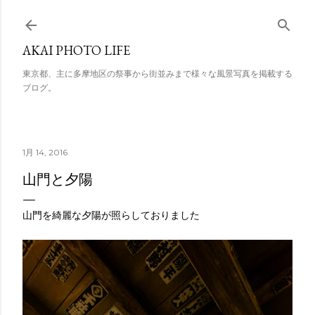
スキップしてメイン コンテンツに移動
AKAI PHOTO LIFE
東京都、主に多摩地区の祭事から街並みまで様々な風景写真を掲載する
ブログ。
1月 14, 2016
山門と夕陽
山門を綺麗な夕陽が照らしておりました