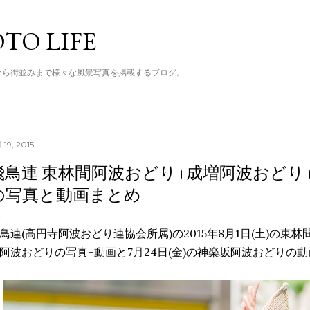
スキップしてメイン コンテンツに移動
TO LIFE
から街並みまで様々な風景写真を掲載するブログ。
 19, 2015
飛鳥連 東林間阿波おどり+成増阿波おどり
の写真と動画まとめ
鳥連(高円寺阿波おどり連協会所属)の2015年8月1日(土)の東林
阿波おどりの写真+動画と7月24日(金)の神楽坂阿波おどりの