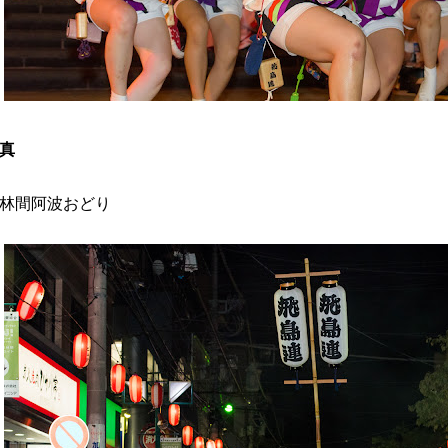
真
林間阿波おどり