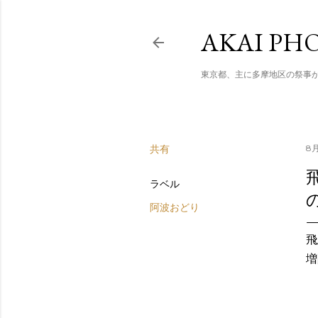
AKAI PHO
東京都、主に多摩地区の祭事
共有
8月
ラベル
阿波おどり
飛
増