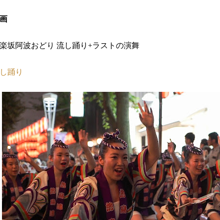
画
楽坂阿波おどり 流し踊り+ラストの演舞
し踊り