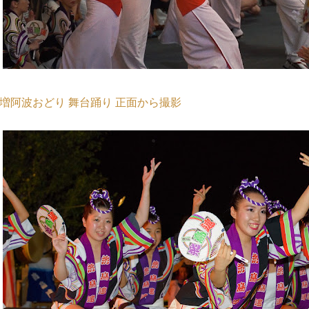
増阿波おどり 舞台踊り 正面から撮影