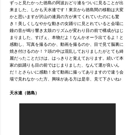
ずっと見たかった徳島の阿波おどり連をついに見ることが出
来ました、しかも天水連です！東京から徳島間の移動は大変
かと思いますが沢山の連員の方が来てくれていたのにも驚
き！美しくしなやかな動きの女踊りに見とれていると会場に
鐘の音が鳴り響き太鼓のリズムが変わり目の前で構成がはじ
まりました、すげぇ、本物だよ！なんかオーラ出てるよ！と
感動し、写真を撮るのか、動画を撮るのか、目で見て脳裏に
焼き付けるのか！？頭の中は混乱しておりましたがとても綺
麗だったことだけは、はっきりと覚えております。続いて本
家の奴踊りも目の前ではじまりました、なんて運が良いん
だ！とさらいに感動！全て動画に撮ってありますので違う会
場で見れなかった方、興味がある方は是非、見て下さいね♪
天水連（徳島）