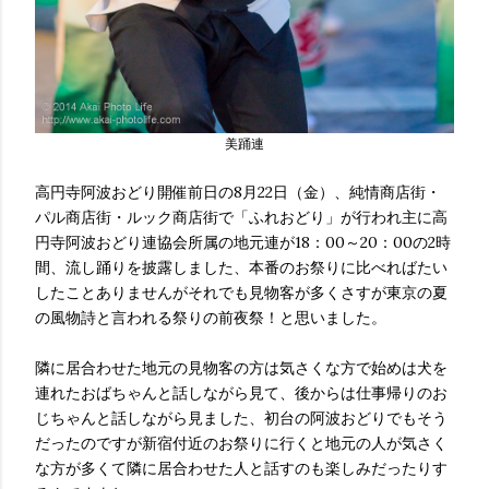
美踊連
高円寺阿波おどり開催前日の8月22日（金）、純情商店街・
パル商店街・ルック商店街で「ふれおどり」が行われ主に高
円寺阿波おどり連協会所属の地元連が18：00～20：00の2時
間、流し踊りを披露しました、本番のお祭りに比べればたい
したことありませんがそれでも見物客が多くさすが東京の夏
の風物詩と言われる祭りの前夜祭！と思いました。
隣に居合わせた地元の見物客の方は気さくな方で始めは犬を
連れたおばちゃんと話しながら見て、後からは仕事帰りのお
じちゃんと話しながら見ました、初台の阿波おどりでもそう
だったのですが新宿付近のお祭りに行くと地元の人が気さく
な方が多くて隣に居合わせた人と話すのも楽しみだったりす