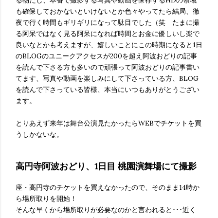
る物だし、本番で撮影する写真や動画を保存するHDの領域
も確保しておかないといけないとか色々やってたら結局、徹
夜で行く時間もギリギリになって駄目でした（笑 たまに撮
る阿呆ではなく見る阿呆になれば時間とお金に優しいし楽で
良いなとかも考えますが、嬉しいことにこの時期になると1日
のBLOGのユニークアクセスが200を超え阿波おどりの記事
を読んで下さる方も多いので頑張って阿波おどりの記事書い
てます、写真や動画を楽しみにして下さっている方、BLOG
を読んで下さっている皆様、本当にいつもありがとうござい
ます。
とりあえず来年は舞台公演見たかったらWEBでチケットを買
うしかないな。
高円寺阿波おどり、1日目 桃園演舞場にて撮影
座・高円寺のチケットを買えなかったので、そのまま14時か
ら場所取りを開始！
そんな早くから場所取りが必要なのかと言われると･･･近く