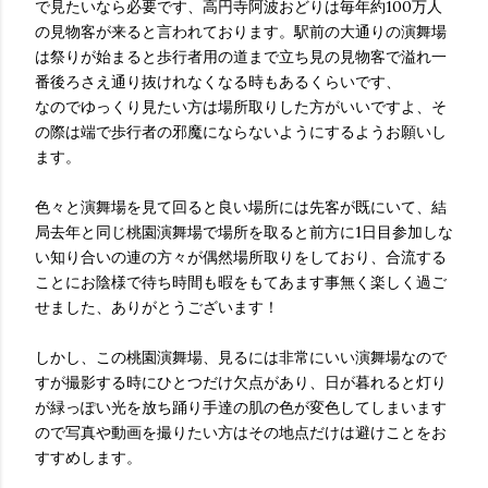
で見たいなら必要です、高円寺阿波おどりは毎年約100万人
の見物客が来ると言われております。駅前の大通りの演舞場
は祭りが始まると歩行者用の道まで立ち見の見物客で溢れ一
番後ろさえ通り抜けれなくなる時もあるくらいです、
なのでゆっくり見たい方は場所取りした方がいいですよ、そ
の際は端で歩行者の邪魔にならないようにするようお願いし
ます。
色々と演舞場を見て回ると良い場所には先客が既にいて、結
局去年と同じ桃園演舞場で場所を取ると前方に1日目参加しな
い知り合いの連の方々が偶然場所取りをしており、合流する
ことにお陰様で待ち時間も暇をもてあます事無く楽しく過ご
せました、ありがとうございます！
しかし、この桃園演舞場、見るには非常にいい演舞場なので
すが撮影する時にひとつだけ欠点があり、日が暮れると灯り
が緑っぽい光を放ち踊り手達の肌の色が変色してしまいます
ので写真や動画を撮りたい方はその地点だけは避けことをお
すすめします。