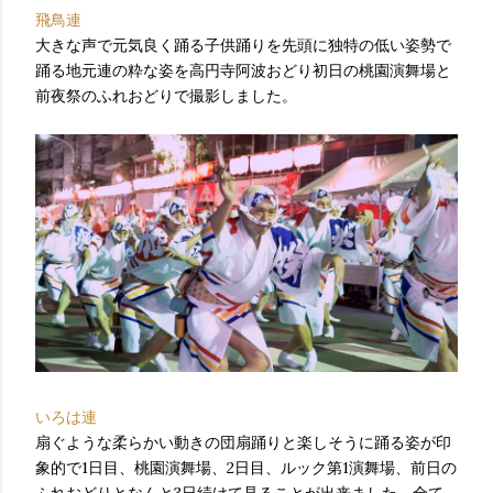
飛鳥連
大きな声で元気良く踊る子供踊りを先頭に独特の低い姿勢で
踊る地元連の粋な姿を高円寺阿波おどり初日の桃園演舞場と
前夜祭のふれおどりで撮影しました。
いろは連
扇ぐような柔らかい動きの団扇踊りと楽しそうに踊る姿が印
象的で1日目、桃園演舞場、2日目、ルック第1演舞場、前日の
ふれおどりとなんと3日続けて見ることが出来ました、全て