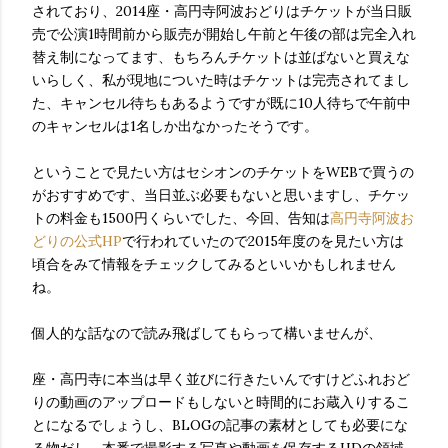
されており、2014座・高円寺阿波おどりはチケットが当日販
売で公演1時間前から販売が開始し午前と午後の部は完全入れ
替え制になってます、もちろんチケットは並ばないと買えな
いらしく、私が現地についた時はチケットは完売されてまし
た、キャンセル待ちもあるようですが既に10人待ちで午前中
のキャンセルは1名しか出なかったそうです。
ということで見たい方はセシオンのチケットをWEBで買うの
がおすすめです、当日並ぶ必要もないと思いますし、チケッ
トの料金も1500円くらいでした、今回、告知は
高円寺阿波お
どりの公式HP
で行われていたので2015年度のを見たい方は
頃合をみて情報をチェックしてみるといいかもしれません
ね。
個人的な話なので読み飛ばしてもらって構いませんが、
座・高円寺に本当は早く並びに行きたいんですけどふれおど
りの動画のアップロードもしないと時間的にお蔵入りするこ
とになるでしょうし、BLOGの記事の素材としても必要にな