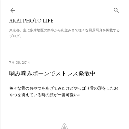
スキップしてメイン コンテンツに移動
AKAI PHOTO LIFE
東京都、主に多摩地区の祭事から街並みまで様々な風景写真を掲載する
ブログ。
7月 09, 2014
噛み噛みボーンでストレス発散中
色々な骨のおやつをあげてみたけどやっぱり骨の形をしたお
やつを銜えている時の顔が一番可愛い♪