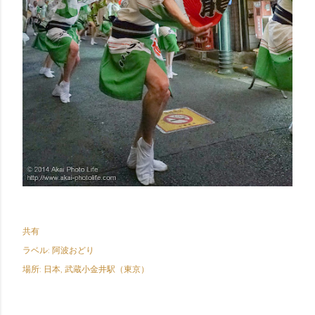
共有
ラベル:
阿波おどり
場所:
日本, 武蔵小金井駅（東京）