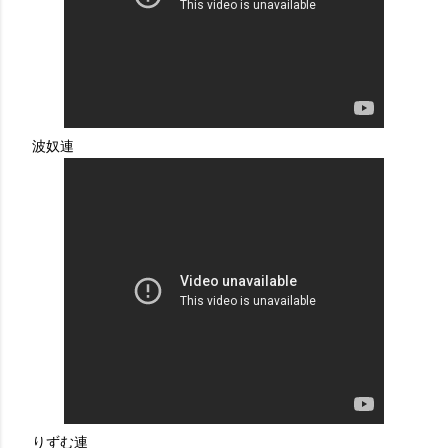
波奴連
りずむ連