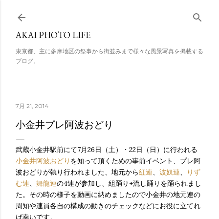
スキップしてメイン コンテンツに移動
AKAI PHOTO LIFE
東京都、主に多摩地区の祭事から街並みまで様々な風景写真を掲載する
ブログ。
7月 21, 2014
小金井プレ阿波おどり
武蔵小金井駅前にて7月26日（土）・22日（日）に行われる
小金井阿波おどり
を知って頂くための事前イベント、プレ阿
波おどりが執り行われました、地元から
紅連
、
波奴連
、
りず
む連
、
舞龍連
の4連が参加し、組踊り+流し踊りを踊られまし
た。その時の様子を動画に納めましたので小金井の地元連の
周知や連員各自の構成の動きのチェックなどにお役に立てれ
ば幸いです。