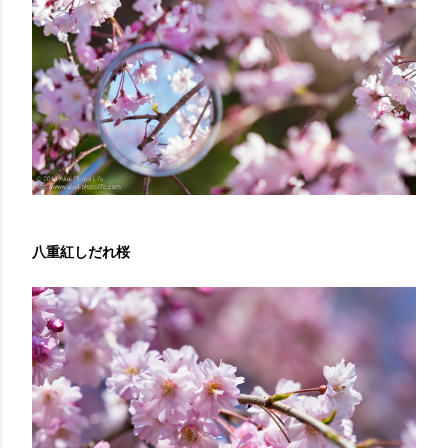
八重紅しだれ桜