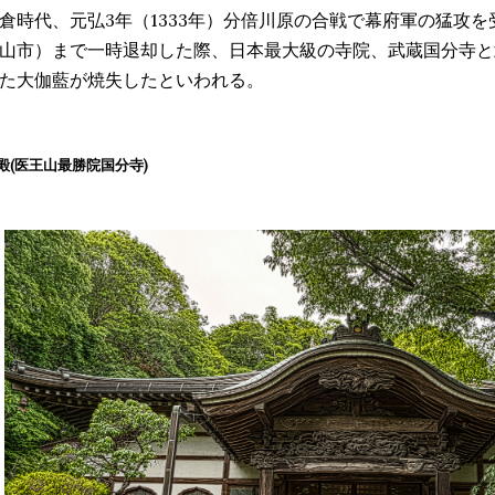
倉時代、元弘3年（1333年）分倍川原の合戦で幕府軍の猛攻
山市）まで一時退却した際、日本最大級の寺院、武蔵国分寺と
た大伽藍が焼失したといわれる。
殿(医王山最勝院国分寺)