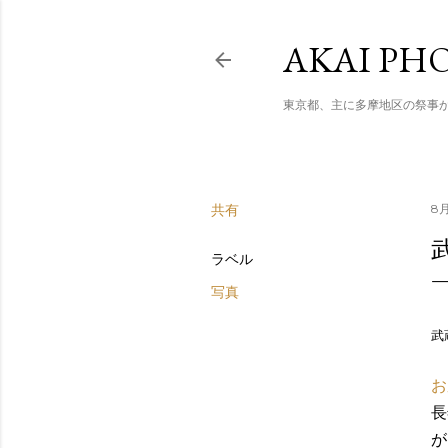
AKAI PHO
東京都、主に多摩地区の祭事
共有
8月
ラベル
写真
武
お
長
が