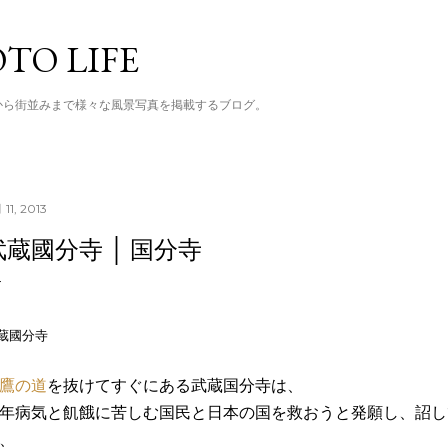
スキップしてメイン コンテンツに移動
TO LIFE
から街並みまで様々な風景写真を掲載するブログ。
 11, 2013
武蔵國分寺 │ 国分寺
蔵國分寺
鷹の道
を抜けてすぐにある武蔵国分寺は、
年病気と飢餓に苦しむ国民と日本の国を救おうと発願し、詔し
、