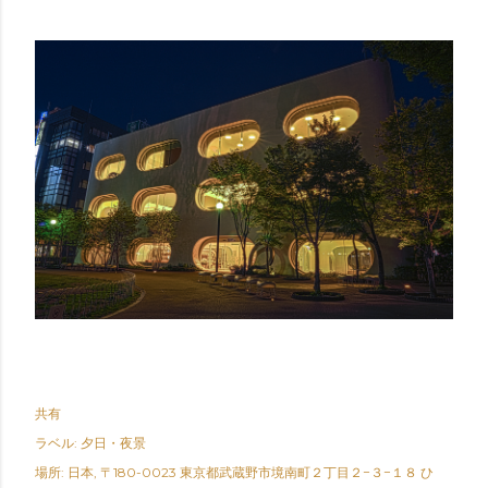
共有
ラベル:
夕日・夜景
場所:
日本, 〒180-0023 東京都武蔵野市境南町２丁目２−３−１８ ひ